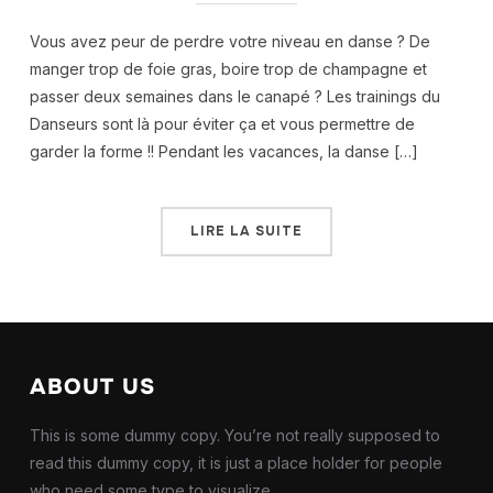
Vous avez peur de perdre votre niveau en danse ? De
manger trop de foie gras, boire trop de champagne et
passer deux semaines dans le canapé ? Les trainings du
Danseurs sont là pour éviter ça et vous permettre de
garder la forme !! Pendant les vacances, la danse […]
LIRE LA SUITE
ABOUT US
This is some dummy copy. You’re not really supposed to
read this dummy copy, it is just a place holder for people
who need some type to visualize.