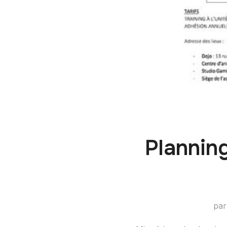
Plannin
pa