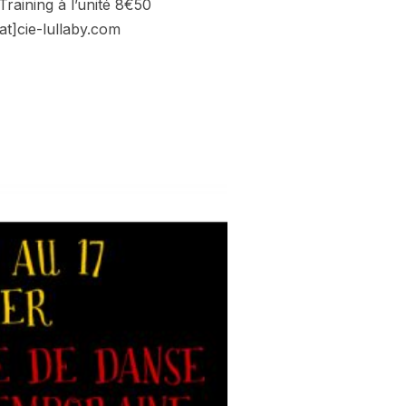
Training à l’unité 8€50
at]cie-lullaby.com