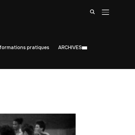
BASCULER LA
nformations pratiques
ARCHIVES