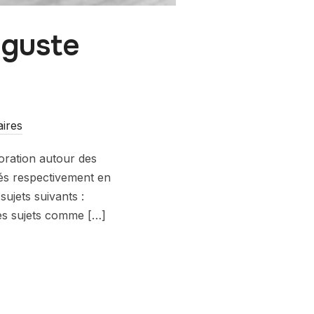
uguste
ires
oration autour des
és respectivement en
ujets suivants :
des sujets comme […]