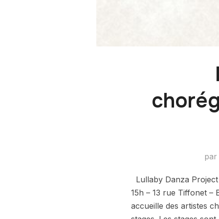
chorég
pa
Lullaby Danza Project –
15h – 13 rue Tiffonet 
accueille des artistes 
stages. Les stages sont