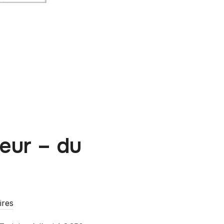
eur – du
ires