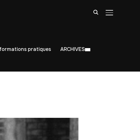
BASCULER LA
nformations pratiques
ARCHIVES