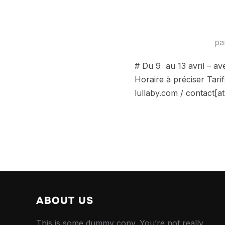
pa
# Du 9 au 13 avril – 
Horaire à préciser Tari
lullaby.com / contact[a
ABOUT US
This is some dummy copy. You’re not really