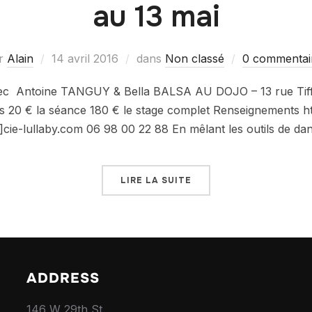
au 13 mai
r
Alain
14 avril 2016
dans
Non classé
0 commentai
avec Antoine TANGUY & Bella BALSA AU DOJO – 13 rue Ti
fs 20 € la séance 180 € le stage complet Renseignements h
t]cie-lullaby.com 06 98 00 22 88 En mêlant les outils de da
LIRE LA SUITE
ADDRESS
146 W 29th St,