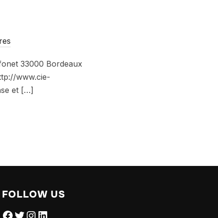
res
ffonet 33000 Bordeaux
ttp://www.cie-
nse et […]
FOLLOW US
Facebook
Twitter
Instagram
LinkedIn