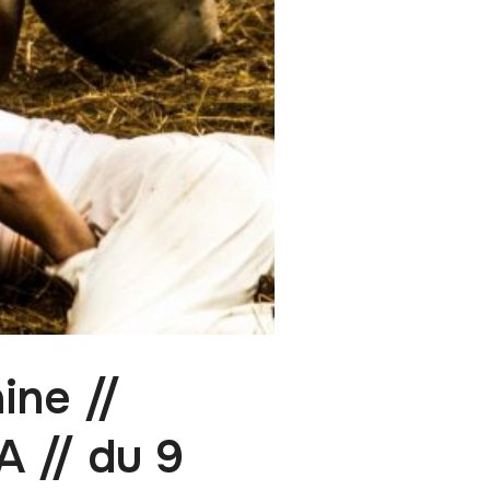
ine //
 // du 9