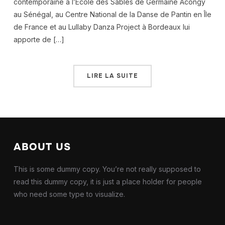
contemporaine à l’École des Sables de Germaine Acongy
au Sénégal, au Centre National de la Danse de Pantin en Île
de France et au Lullaby Danza Project à Bordeaux lui
apporte de […]
LIRE LA SUITE
ABOUT US
This is some dummy copy. You’re not really supposed to
read this dummy copy, it is just a place holder for people
who need some type to visualize.