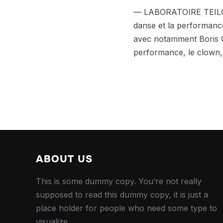
— LABORATOIRE TEILO 
danse et la performance
avec notamment Boris C
performance, le clown,
ABOUT US
This is some dummy copy. You’re not really
supposed to read this dummy copy, it is just a
place holder for people who need some type to
visualize.