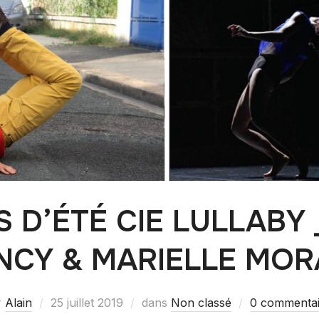
 D’ÉTÉ CIE LULLABY 
NCY & MARIELLE MOR
r
Alain
25 juillet 2019
dans
Non classé
0 commentai