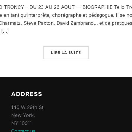
TRONCY – DU 23 AU 26 AOUT — BIOGRAPHIE Teilo Tronc
 en tant qu’interprète, chorégraphe et pédagogue. Il se no
harmatz, Steve Paxton, David Zambrano… et de pratiques m
 […]
LIRE LA SUITE
ADDRESS
146 W 29th St,
New York,
NY 10011
Contact us