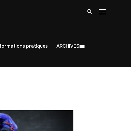
BASCULER LA
nformations pratiques
ARCHIVES