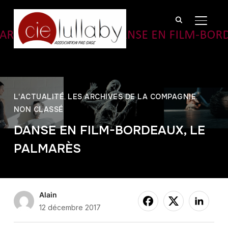
BASCU
L'ACTUALITÉ
,
LES ARCHIVES DE LA COMPAGNIE
,
NON CLASSÉ
DANSE EN FILM-BORDEAUX, LE
PALMARÈS
Alain
12 décembre 2017