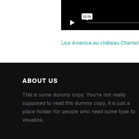
Lisa America au château Chantel
ABOUT US
This is some dummy copy. You’re not really
supposed to read this dummy copy, it is just a
place holder for people who need some type to
visualize.