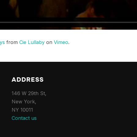
ys
from
Cie Lullaby
on
Vimeo
.
ADDRESS
146 W 29th St,
New York,
NY 10011
Contact us