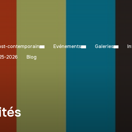
Post-contemporain
Evénements
Galeries
I
5-2026
Blog
ités