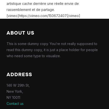
artistique cache derrière une réelle envie de
rassemblement et de partage.
[vimeo]https://vimeo.com/150672407[/vimeo]
ABOUT US
This is some dummy copy. You’re not really supposed to
read this dummy copy, it is just a place holder for people
who need some type to visualize.
ADDRESS
146 W 29th St,
New York,
NY 10011
Contact us