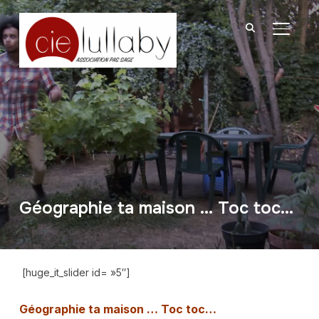
BASCU
Géographie ta maison … Toc toc…
[huge_it_slider id= »5″]
Géographie ta maison … Toc toc…