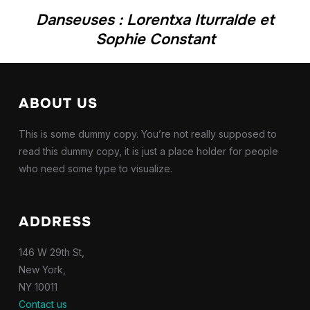
Danseuses : Lorentxa Iturralde et
Sophie Constant
ABOUT US
This is some dummy copy. You’re not really supposed to
read this dummy copy, it is just a place holder for people
who need some type to visualize.
ADDRESS
146 W 29th St,
New York,
NY 10011
Contact us