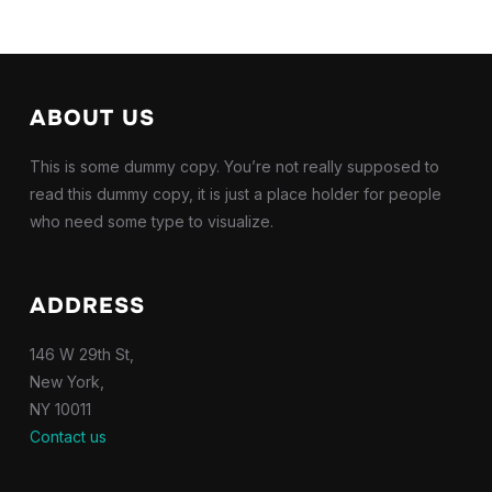
ABOUT US
This is some dummy copy. You’re not really supposed to
read this dummy copy, it is just a place holder for people
who need some type to visualize.
ADDRESS
146 W 29th St,
New York,
NY 10011
Contact us