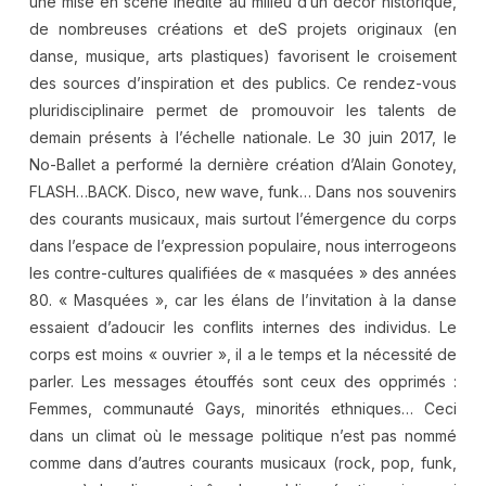
une mise en scène inédite au milieu d’un décor historique,
de nombreuses créations et deS projets originaux (en
danse, musique, arts plastiques) favorisent le croisement
des sources d’inspiration et des publics. Ce rendez-vous
pluridisciplinaire permet de promouvoir les talents de
demain présents à l’échelle nationale. Le 30 juin 2017, le
No-Ballet a performé la dernière création d’Alain Gonotey,
FLASH…BACK. Disco, new wave, funk… Dans nos souvenirs
des courants musicaux, mais surtout l’émergence du corps
dans l’espace de l’expression populaire, nous interrogeons
les contre-cultures qualifiées de « masquées » des années
80. « Masquées », car les élans de l’invitation à la danse
essaient d’adoucir les conflits internes des individus. Le
corps est moins « ouvrier », il a le temps et la nécessité de
parler. Les messages étouffés sont ceux des opprimés :
Femmes, communauté Gays, minorités ethniques… Ceci
dans un climat où le message politique n’est pas nommé
comme dans d’autres courants musicaux (rock, pop, funk,