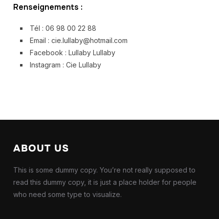
Renseignements :
Tél : 06 98 00 22 88
Email : cie.lullaby@hotmail.com
Facebook : Lullaby Lullaby
Instagram : Cie Lullaby
ABOUT US
This is some dummy copy. You’re not really supposed to
read this dummy copy, it is just a place holder for people
who need some type to visualize.