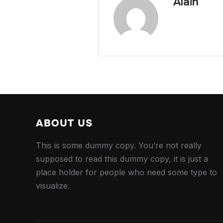
Alain
ABOUT US
This is some dummy copy. You’re not really
supposed to read this dummy copy, it is just a
place holder for people who need some type to
visualize.