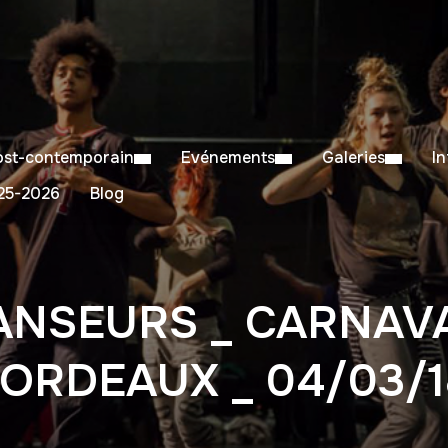
Post-contemporain
Evénements
Galeries
I
5-2026
Blog
ANSEURS _ CARNAVA
BORDEAUX _ 04/03/1