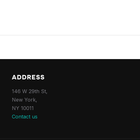
ADDRESS
146 W 29th St,
New York,
NY 10011
Contact us