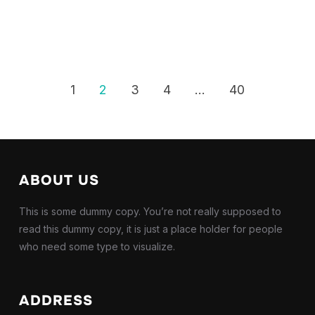
1
2
3
4
…
40
ABOUT US
This is some dummy copy. You’re not really supposed to
read this dummy copy, it is just a place holder for people
who need some type to visualize.
ADDRESS