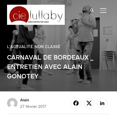
BASCU
L'ACTUALITÉ
,
NON CLASSÉ
CARNAVAL DE BORDEAUX _
ENTRETIEN AVEC ALAIN
GONOTEY
Alain
27 février 2017