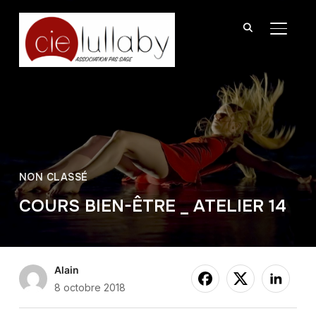
BASCU
NON CLASSÉ
COURS BIEN-ÊTRE _ ATELIER 14
Alain
8 octobre 2018