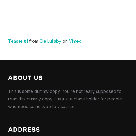
Teaser #1
from
Cie Lullaby
on
Vimeo
.
ABOUT US
This is some dummy copy. You’re not really supposed to
read this dummy copy, it is just a place holder for people
who need some type to visualize.
ADDRESS