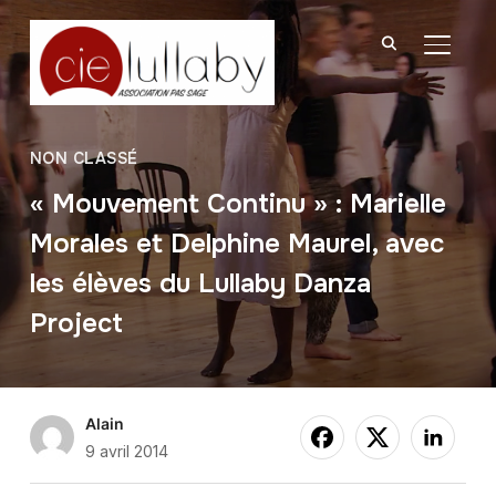
BASCU
NON CLASSÉ
« Mouvement Continu » : Marielle
Morales et Delphine Maurel, avec
les élèves du Lullaby Danza
Project
Alain
9 avril 2014