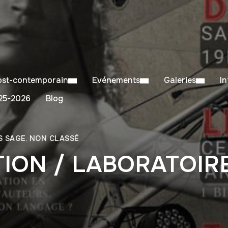
Post-contemporain
Evénements
Galeries
I
5-2026
Blog
S SAGE
,
NON CLASSÉ
ION / LABORATOIRE