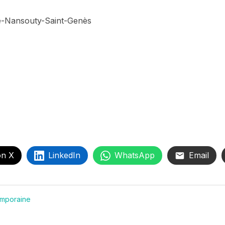
e-Nansouty-Saint-Genès
on X
LinkedIn
WhatsApp
Email
mporaine