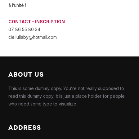
à l’unité !
CONTACT – INSCRIPTION
07 86 55 80 34
cie.lullaby@hotmail.com
ABOUT US
This is some dummy copy. You’re not really supposed to
read this dummy copy, it is just a place holder for people
who need some type to visualize.
ADDRESS