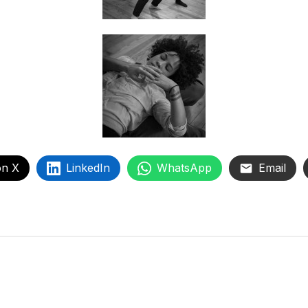
on X
LinkedIn
WhatsApp
Email