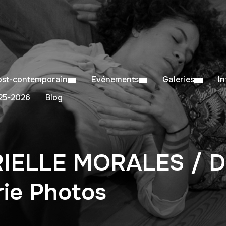
Post-contemporain
Evénements
Galeries
I
5-2026
Blog
IELLE MORALES / 
rie Photos