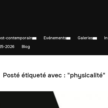
Post-contemporain
Evénements
Galeries
I
5-2026
Blog
Posté étiqueté avec : "physicalité"