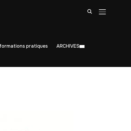
BASCULER LA
nformations pratiques
ARCHIVES