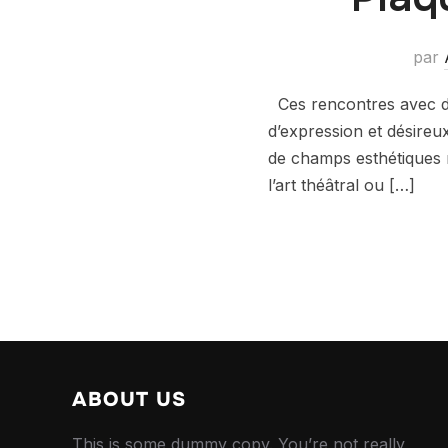
par
Ces rencontres avec des
d’expression et désire
de champs esthétiques mu
l’art théâtral ou […]
ABOUT US
This is some dummy copy. You’re not really