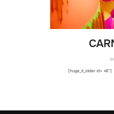
CARN
p
[huge_it_slider id= »8″]