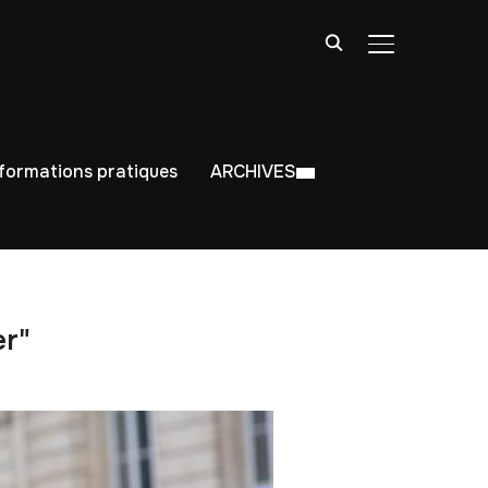
BASCULER LA
nformations pratiques
ARCHIVES
er"