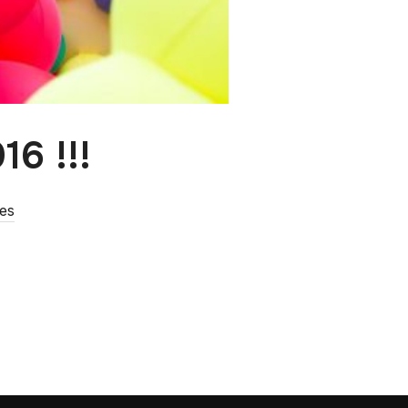
6 !!!
es