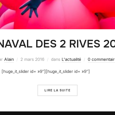
AVAL DES 2 RIVES 201
ar
Alain
2 mars 2016
dans
L'actualité
0 commentair
 [huge_it_slider id= »9″][huge_it_slider id= »9″]
LIRE LA SUITE