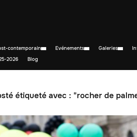
Post-contemporain
Evénements
Galeries
I
5-2026
Blog
sté étiqueté avec : "rocher de palm