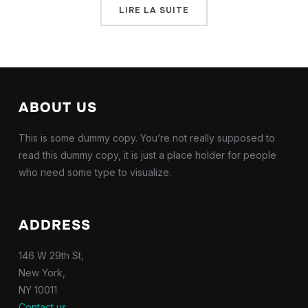
LIRE LA SUITE
ABOUT US
This is some dummy copy. You’re not really supposed to
read this dummy copy, it is just a place holder for people
who need some type to visualize.
ADDRESS
146 W 29th St,
New York,
NY 10011
Contact us