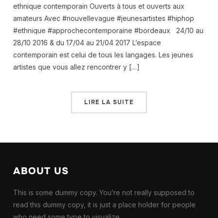
ethnique contemporain Ouverts à tous et ouverts aux
amateurs Avec #nouvellevague #jeunesartistes #hiphop
#ethnique #approchecontemporaine #bordeaux 24/10 au
28/10 2016 & du 17/04 au 21/04 2017 L’espace
contemporain est celui de tous les langages. Les jeunes
artistes que vous allez rencontrer y […]
LIRE LA SUITE
ABOUT US
This is some dummy copy. You’re not really supposed to
read this dummy copy, it is just a place holder for people
who need some type to visualize.