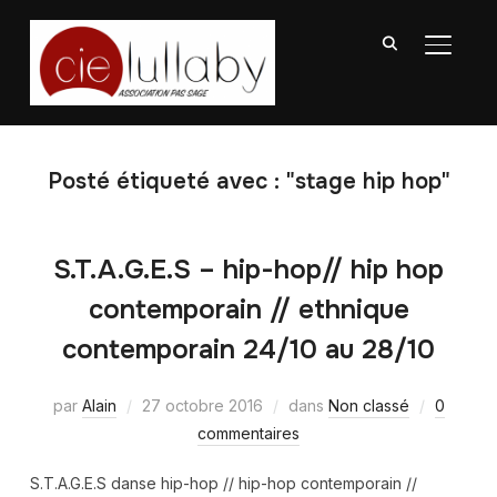
BASCU
Posté étiqueté avec : "stage hip hop"
S.T.A.G.E.S – hip-hop// hip hop
contemporain // ethnique
contemporain 24/10 au 28/10
par
Alain
27 octobre 2016
dans
Non classé
0
commentaires
S.T.A.G.E.S danse hip-hop // hip-hop contemporain //