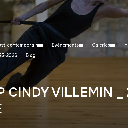
Post-contemporain
Evénements
Galeries
I
5-2026
Blog
CINDY VILLEMIN _ 
E