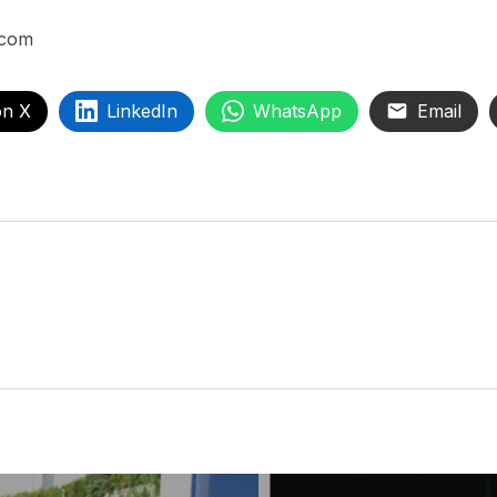
.com
on X
LinkedIn
WhatsApp
Email