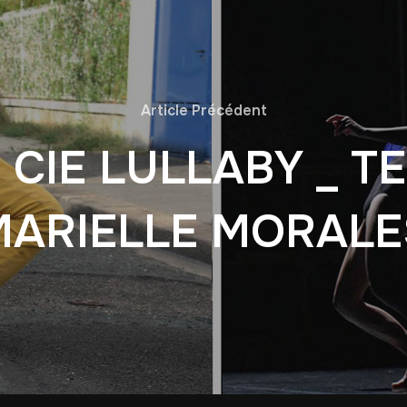
Article Précédent
 CIE LULLABY _ T
MARIELLE MORALE