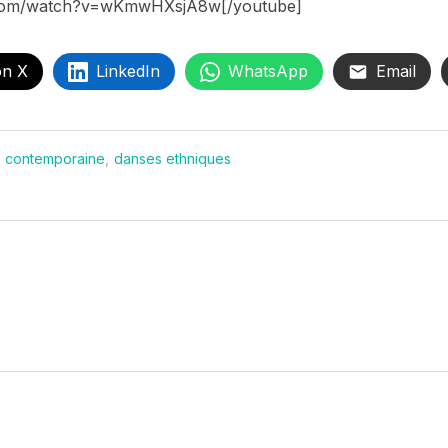
.com/watch?v=wKmwHXsjA8w[/youtube]
on X
LinkedIn
WhatsApp
Email
 contemporaine
,
danses ethniques