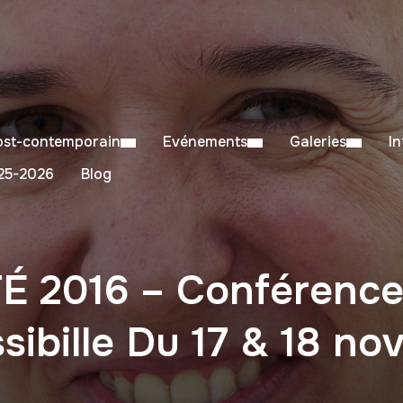
Post-contemporain
Evénements
Galeries
I
5-2026
Blog
2016 – Conférence/
sibille Du 17 & 18 n