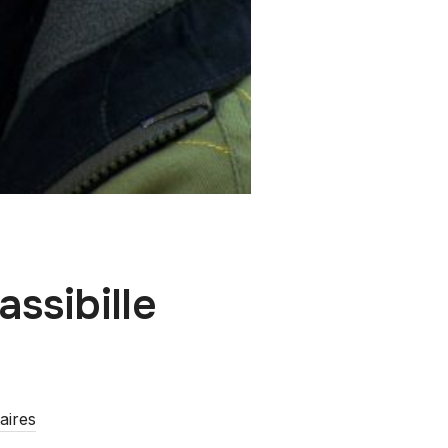
ssibille
aires