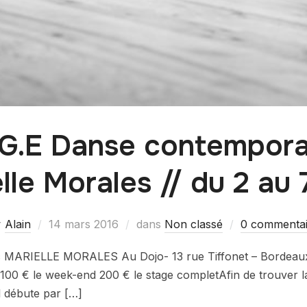
.G.E Danse contempora
lle Morales // du 2 au 7
r
Alain
14 mars 2016
dans
Non classé
0 commentai
ec MARIELLE MORALES Au Dojo- 13 rue Tiffonet – Bordeaux 
100 € le week-end 200 € le stage completAfin de trouver la 
il débute par […]