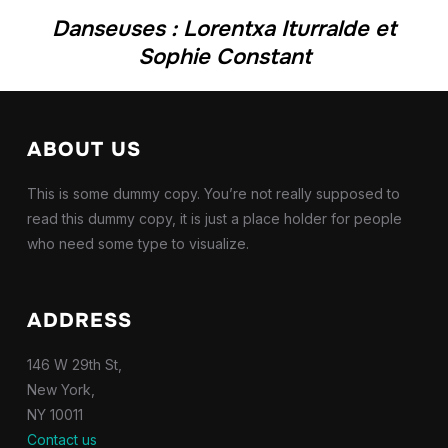
Danseuses : Lorentxa Iturralde et
Sophie Constant
ABOUT US
This is some dummy copy. You’re not really supposed to
read this dummy copy, it is just a place holder for people
who need some type to visualize.
ADDRESS
146 W 29th St,
New York,
NY 10011
Contact us