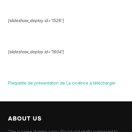
[slideshow_deploy id=’1526’]
[slideshow_deploy id=’1604′]
Plaquette de présentation de La cicatrice à télécharger
ABOUT US
This is some dummy copy. You’re not really supposed to