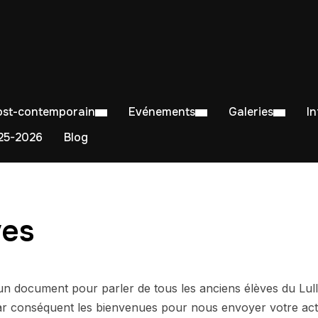
Post-contemporain
Evénements
Galeries
I
5-2026
Blog
ves
n document pour parler de tous les anciens élèves du Lu
ar conséquent les bienvenues pour nous envoyer votre actu