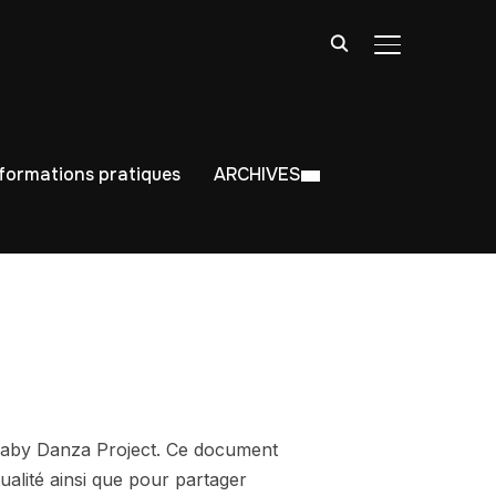
BASCULER LA
nformations pratiques
ARCHIVES
llaby Danza Project. Ce document
alité ainsi que pour partager