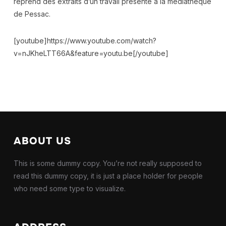
reprend des extraits d’un travail présenté à la médiathèque
de Pessac.
[youtube]https://www.youtube.com/watch?
v=nJKheLTT66A&feature=youtu.be[/youtube]
ABOUT US
This is some dummy copy. You’re not really supposed to
read this dummy copy, it is just a place holder for people
who need some type to visualize.