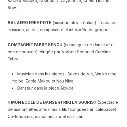
Ballaké Sissoko, Doudou N’Diaye Rose, Cheik Tidiane
Sow…
BAL AFRO FREE POTE
(musique afro création) : fondateur,
musicien, auteur, compositeur et interprète du groupe
COMPAGNIE FABRE SENOU
(compagnie de danse afro-
contemporaine): dirigée par Norbert Senou et Caroline
Fabre
Musicien dans les pièces : Sèves de Vie, Wa ko tche
me bo, Egble Makou et Nou Nina
Danseur dans la pièce Alokpa
« MON ECOLE DE DANSE et RIKI LA SOURIS»
(Spectacle
de marionnettes africaines à fils fabriquées en calebasse) :
Co-fondateur, marionnettiste et musicien