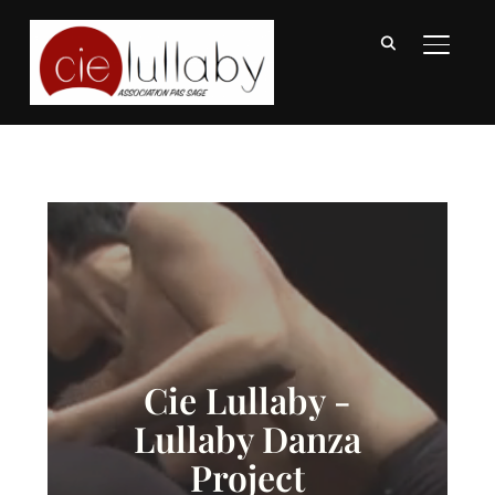
BASCU
Cie Lullaby -
Lullaby Danza
Project