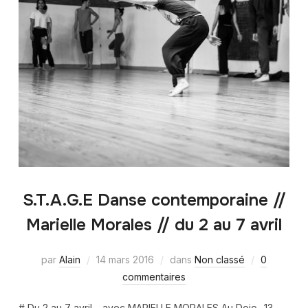
S.T.A.G.E Danse contemporaine //
Marielle Morales // du 2 au 7 avril
par
Alain
14 mars 2016
dans
Non classé
0
commentaires
# Du 2 au 7 avril – avec MARIELLE MORALES Au Dojo- 13