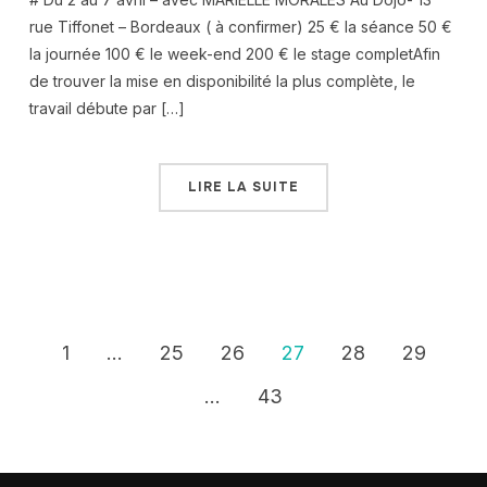
rue Tiffonet – Bordeaux ( à confirmer) 25 € la séance 50 €
la journée 100 € le week-end 200 € le stage completAfin
de trouver la mise en disponibilité la plus complète, le
travail débute par […]
LIRE LA SUITE
1
…
25
26
27
28
29
…
43